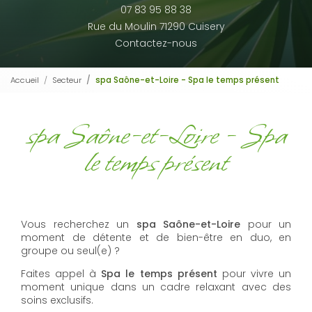
07 83 95 88 38
Rue du Moulin 71290 Cuisery
Contactez-nous
Accueil
Secteur
spa Saône-et-Loire - Spa le temps présent
spa Saône-et-Loire - Spa
le temps présent
Vous recherchez un
spa
Saône-et-Loire
pour un
moment de détente et de bien-être en duo, en
groupe ou seul(e) ?
Faites appel à
Spa le temps présent
pour vivre un
moment unique dans un cadre relaxant avec des
soins exclusifs.