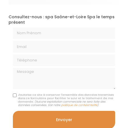
Consultez-nous : spa Saône-et-Loire Spa le temps
présent
Nom Prénom
Email
Téléphone
Message
J'autorise ce site à conserver l'ensemble des données transmises
dans ce formulaire pour faciliter le suivi et le traitement de ma
demande.
(Aucune exploitation commerciale ne sera faite des
données conservées. Voir notre
politique de confidentialité
)