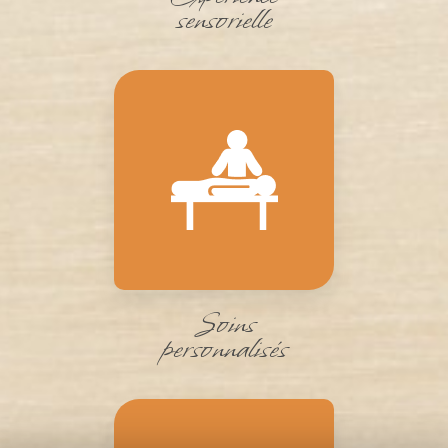
sensorielle
Soins
personnalisés