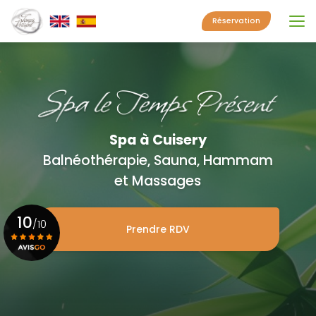
Aller
au
Réservation
contenu
principal
Spa à Cuisery
Balnéothérapie, Sauna, Hammam
et Massages
10
/10
Prendre RDV
Voir le certificat