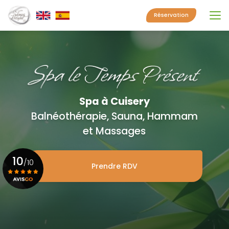
Aller
au
Réservation
contenu
principal
Spa à Cuisery
Balnéothérapie, Sauna, Hammam
et Massages
10
/10
Prendre RDV
Voir le certificat