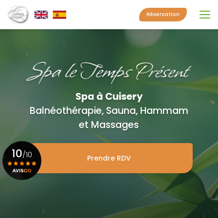
Aller
au
Réservation
contenu
principal
Spa à Cuisery
Balnéothérapie, Sauna, Hammam
et Massages
10
/10
Prendre RDV
Voir le certificat