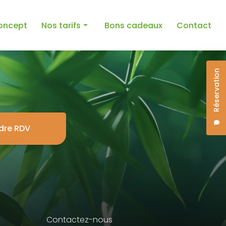
oncept
Nos tarifs
Bons cadeaux
Contact
Spa
Réservation
Massages
dre RDV
Contactez-nous