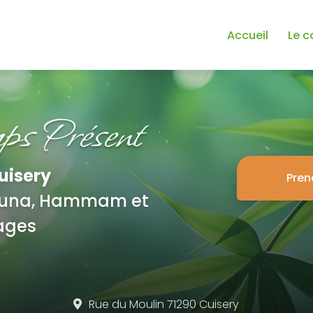
Accueil
Le c
uisery
Pren
Sauna, Hammam et
ages
Rue du Moulin 71290 Cuisery