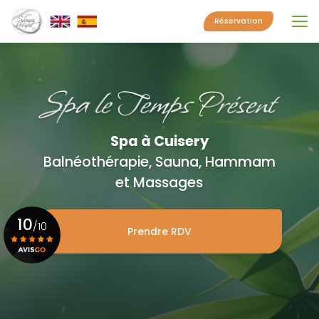
Aller
au
Réservation
contenu
principal
Spa à Cuisery
Balnéothérapie, Sauna, Hammam
et Massages
10
/10
Prendre RDV
Voir le certificat