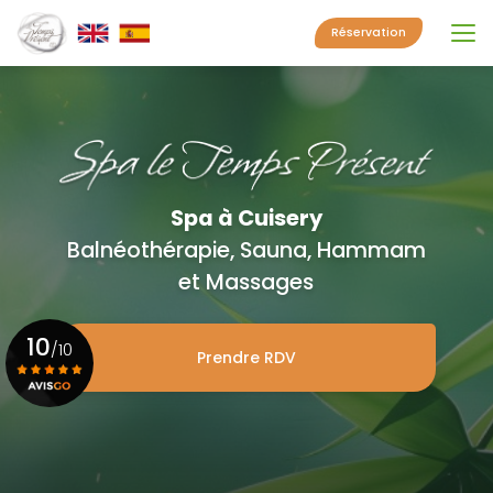
Aller
au
Réservation
contenu
principal
Spa à Cuisery
Balnéothérapie, Sauna, Hammam
et Massages
10
/10
Prendre RDV
Voir le certificat