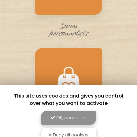
Soins
personnalisés
This site uses cookies and gives you control
over what you want to activate
OK, accept all
Bons
cadeaux
Deny all cookies